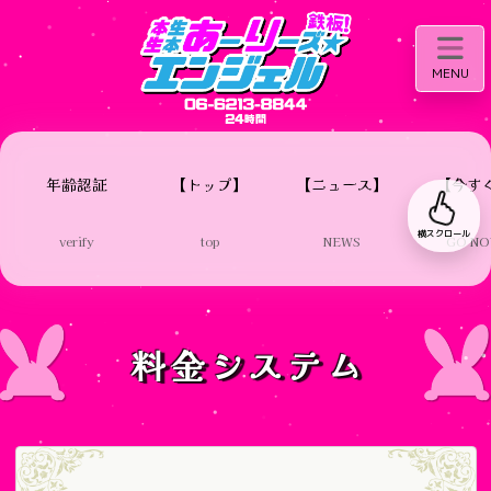
MENU
年齢認証
【トップ】
【ニュース】
【今す
横スクロール
verify
top
NEWS
GO N
料金システム