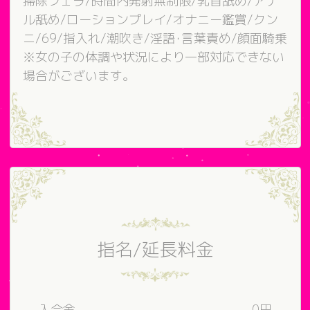
掃除フェラ/時間内発射無制限/乳首舐め/アナ
ル舐め/ローションプレイ/オナニー鑑賞/クン
ニ/69/指入れ/潮吹き/淫語･言葉責め/顔面騎乗
※女の子の体調や状況により一部対応できない
場合がございます。
指名/延長料金
入会金
0円