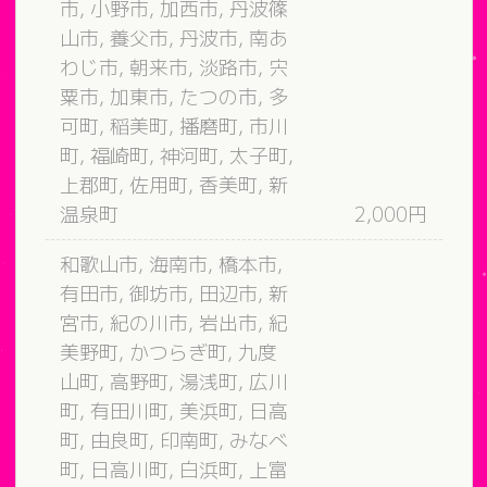
市, 小野市, 加西市, 丹波篠
山市, 養父市, 丹波市, 南あ
わじ市, 朝来市, 淡路市, 宍
粟市, 加東市, たつの市, 多
可町, 稲美町, 播磨町, 市川
町, 福崎町, 神河町, 太子町,
上郡町, 佐用町, 香美町, 新
温泉町
2,000円
和歌山市, 海南市, 橋本市,
有田市, 御坊市, 田辺市, 新
宮市, 紀の川市, 岩出市, 紀
美野町, かつらぎ町, 九度
山町, 高野町, 湯浅町, 広川
町, 有田川町, 美浜町, 日高
町, 由良町, 印南町, みなべ
町, 日高川町, 白浜町, 上富